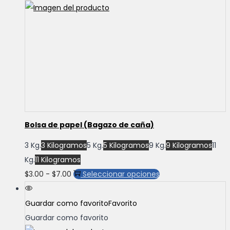
Bolsa de papel (Bagazo de caña)
3 Kg.
3 Kilogramos
5 Kg.
5 Kilogramos
9 Kg.
9 Kilogramos
11
Kg.
11 Kilogramos
Rango
Este
$
3.00
-
$
7.00
Seleccionar opciones
de
producto
precios:
tiene
Guardar como favorito
Favorito
desde
múltiples
Guardar como favorito