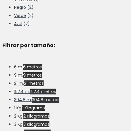
Negro
(2)
Verde
(2)
Azul
(2)
Filtrar por tamaño:
6 m.
6 metros
9 m.
9 metros
21 m.
21 metros
152.4 m.
152.4 metros
304.8 m.
304.8 metros
1 Kg.
1 Kilogramo
2 Kg.
2 Kilogramos
3 Kg.
3 Kilogramos