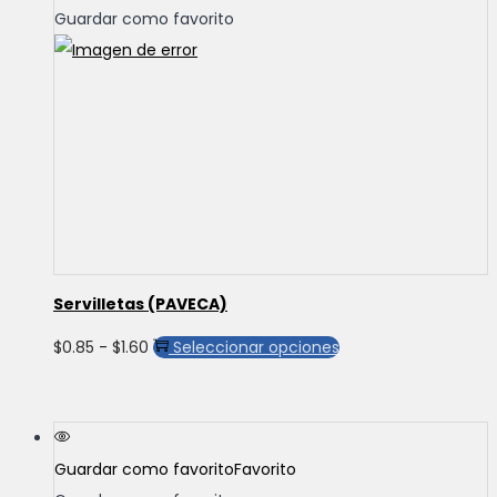
Guardar como favorito
Servilletas (PAVECA)
Rango
Este
$
0.85
-
$
1.60
Seleccionar opciones
de
producto
precios:
tiene
desde
múltiples
Guardar como favorito
Favorito
$0.85
variantes.