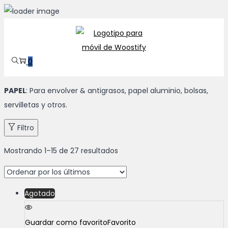
Saltar
Saltar
a
al
la
contenido
0
navegación
PAPEL
: Para envolver & antigrasos, papel aluminio, bolsas,
servilletas y otros.
Filtro
Mostrando
1
–
15
de 27 resultados
Agotado
Guardar como favorito
Favorito