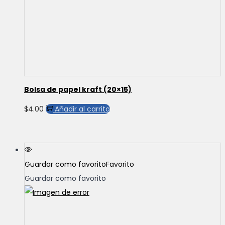
se
pueden
elegir
en
la
página
de
Bolsa de papel kraft (20×15)
producto
$
4.00
Añadir al carrito
Guardar como favorito
Favorito
Guardar como favorito