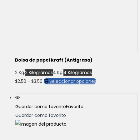
Bolsa de papel kraft (Antigrasa)
2 Kg.
2 Kilogramos
4 Kg.
4 Kilogramos
Rango
Este
$
2.50
-
$
3.50
Seleccionar opciones
de
producto
precios:
tiene
Guardar como favorito
Favorito
desde
múltiples
Guardar como favorito
$2.50
variantes.
hasta
Las
$3.50
opciones