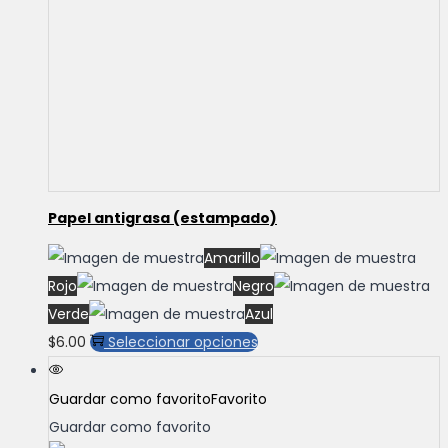
Papel antigrasa (estampado)
Amarillo
Rojo
Negro
Verde
Azul
Este
$
6.00
Seleccionar opciones
producto
tiene
Guardar como favorito
Favorito
múltiples
Guardar como favorito