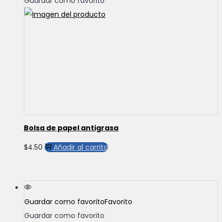
Guardar como favorito
hasta
Las
$3.00
opciones
se
pueden
elegir
en
la
página
de
producto
Bolsa de papel antigrasa
$
4.50
Añadir al carrito
Guardar como favorito
Favorito
Guardar como favorito