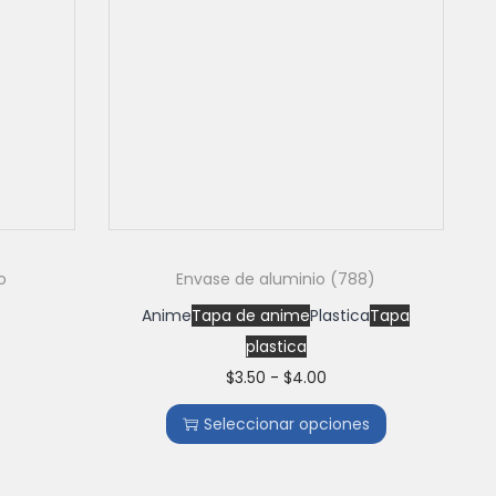
o
Envase de aluminio (788)
Anime
Tapa de anime
Plastica
Tapa
plastica
$
3.50
-
$
4.00
Seleccionar opciones