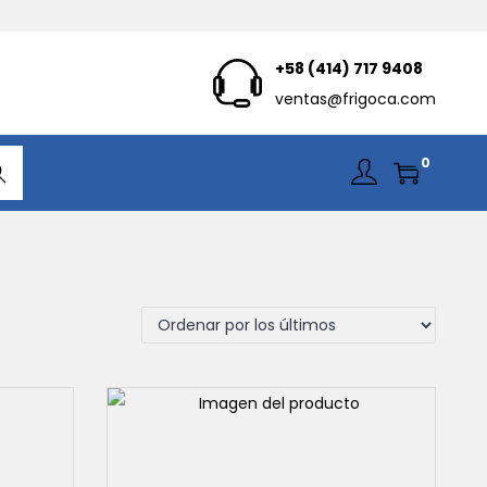
+58 (414) 717 9408
ventas@frigoca.com
0
car