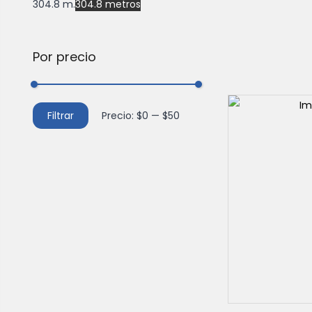
304.8 m.
304.8 metros
Por precio
Filtrar
Precio:
$0
—
$50