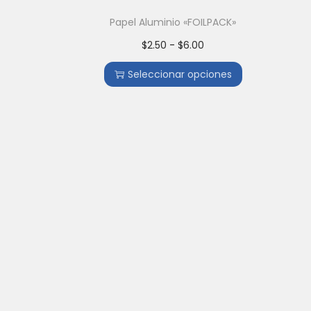
Papel Aluminio «FOILPACK»
$
2.50
-
$
6.00
Seleccionar opciones