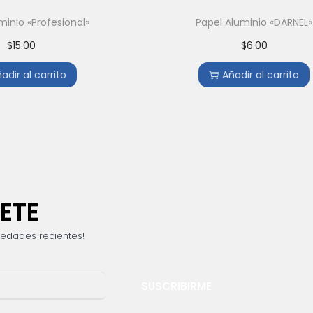
minio «Profesional»
Papel Aluminio «DARNEL»
$
15.00
$
6.00
adir al carrito
Añadir al carrito
ETE
vedades recientes!
SUSCRIBIRME