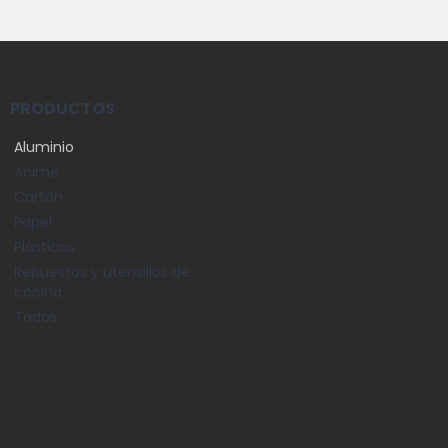
PRODUCTOS
Aluminio
Anime
Cartón
Papel
Plásticos
Repuestos y utensilios de
cocina
Todos