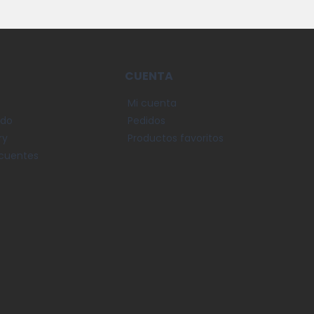
CUENTA
Mi cuenta
ido
Pedidos
ery
Productos favoritos
ecuentes