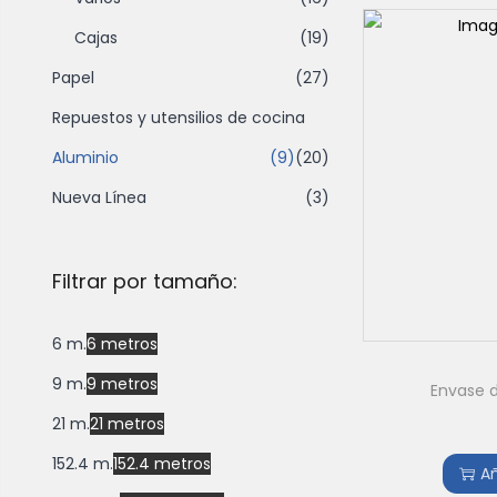
Cajas
(19)
Papel
(27)
Repuestos y utensilios de cocina
Aluminio
(9)
(20)
Nueva Línea
(3)
Filtrar por tamaño:
6 m.
6 metros
9 m.
9 metros
Envase 
21 m.
21 metros
152.4 m.
152.4 metros
Añ