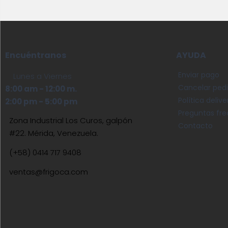
Encuéntranos
AYUDA
Enviar pago
Lunes a Viernes
Cancelar ped
8:00 am - 12:00 m.
Política deliv
2:00 pm - 5:00 pm
Preguntas fr
Zona Industrial Los Curos, galpón
Contacto
#22. Mérida, Venezuela.
(+58) 0414 717 9408
ventas@frigoca.com