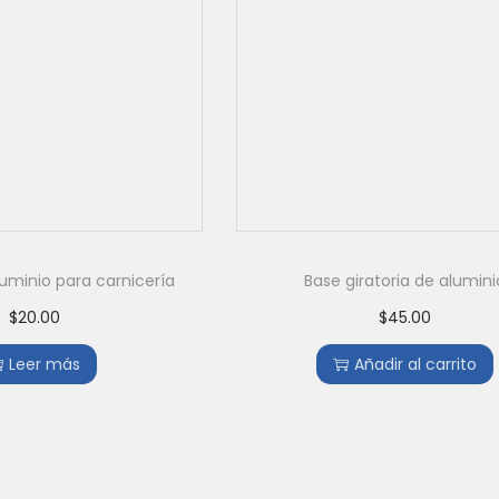
uminio para carnicería
Base giratoria de alumini
$
20.00
$
45.00
Leer más
Añadir al carrito