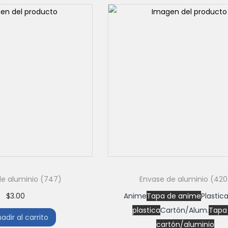
de aluminio (747)
Envase de aluminio (420
$
3.00
Anime
Tapa de anime
Plastic
plastica
Cartón/Alum.
Tapa
adir al carrito
cartón/aluminio