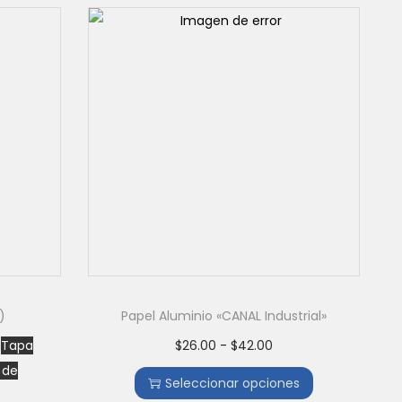
)
Papel Aluminio «CANAL Industrial»
a
Tapa
$
26.00
-
$
42.00
 de
Seleccionar opciones