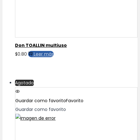
la
página
de
producto
Don TOALLIN multiuso
$
0.80
Leer más
Agotado
Guardar como favorito
Favorito
Guardar como favorito