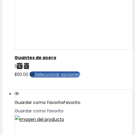
Guantes de acero
S
"S"
L
"L"
Este
$
110.00
Seleccionar opciones
producto
tiene
múltiples
Guardar como favorito
Favorito
variantes.
Guardar como favorito
Las
opciones
se