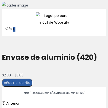
Saltar
Saltar
a
al
la
contenido
0
navegación
Envase de aluminio (420)
Rango
$
2.00
-
$
3.00
de
Añadir al carrito
precios:
Inicio
/
Tienda
/
Aluminio
/
Envase de aluminio (420)
desde
$2.00
Anterior