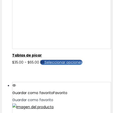
Tablas de picar
Rango
Este
$
35.00
-
$
65.00
Seleccionar opciones
de
producto
precios:
tiene
desde
múltiples
$35.00
variantes.
Guardar como favorito
Favorito
hasta
Las
Guardar como favorito
$65.00
opciones
se