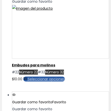
Guardar como favorito
Embudos para molinos
#22
Número 22
#32
Número 32
Este
$
10.00
Seleccionar opciones
producto
tiene
múltiples
Guardar como favorito
Favorito
variantes.
Guardar como favorito