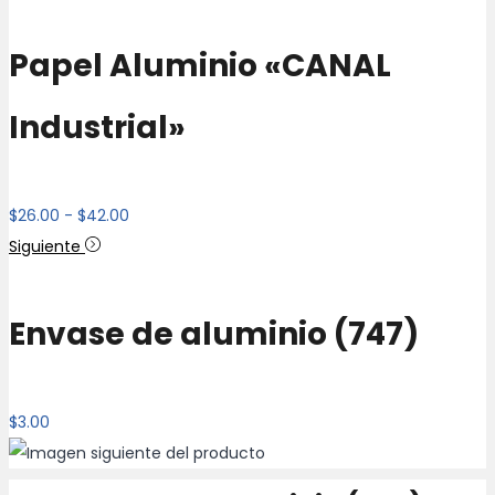
hasta
$3.00
Papel Aluminio «CANAL
Industrial»
Rango
$
26.00
-
$
42.00
de
Siguiente
precios:
desde
Envase de aluminio (747)
$26.00
hasta
$42.00
$
3.00