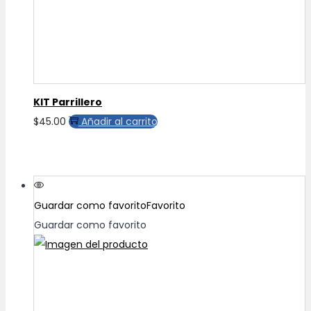
en
la
página
de
producto
KIT Parrillero
$
45.00
Añadir al carrito
Guardar como favorito
Favorito
Guardar como favorito