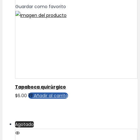
hasta
Las
Guardar como favorito
$33.00
opciones
se
pueden
elegir
en
la
página
de
producto
Tapaboca quirúrgico
$
6.00
Añadir al carrito
Agotado