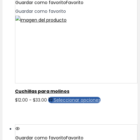
Guardar como favorito
Favorito
Guardar como favorito
Cuchillas para molinos
Rango
Este
$
12.00
-
$
33.00
Seleccionar opciones
de
producto
precios:
tiene
desde
múltiples
$12.00
variantes.
Guardar como favorito
Favorito