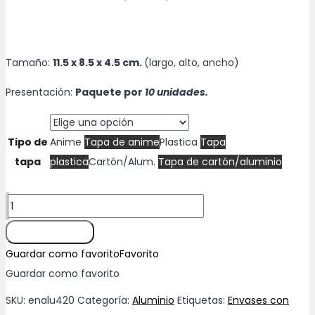
de
precios:
desde
Tamaño:
11.5 x 8.5 x 4.5 cm.
(largo, alto, ancho)
$2.00
Presentación:
Paquete por
10 unidades.
hasta
$3.00
Tipo de
Anime
Tapa de anime
Plastica
Tapa
tapa
plastica
Cartón/Alum.
Tapa de cartón/aluminio
Envase
de
Añadir al carrito
aluminio
Guardar como favorito
Favorito
(420)
Guardar como favorito
cantidad
SKU:
enalu420
Categoría:
Aluminio
Etiquetas:
Envases con