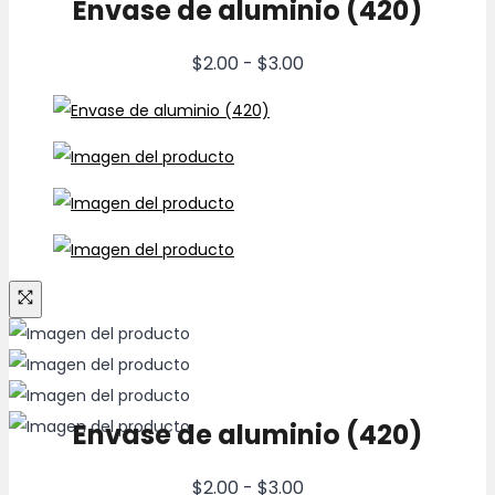
Envase de aluminio (420)
Rango
$
2.00
-
$
3.00
de
precios:
desde
$2.00
hasta
$3.00
Envase de aluminio (420)
Rango
$
2.00
-
$
3.00