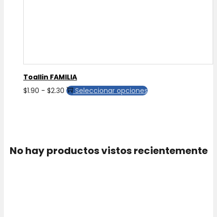
Toallin FAMILIA
Rango
Este
$
1.90
-
$
2.30
Seleccionar opciones
de
producto
precios:
tiene
desde
múltiples
$1.90
variantes.
No hay productos vistos recientemente
hasta
Las
$2.30
opciones
se
pueden
elegir