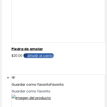
pueden
elegir
en
la
página
de
producto
Piedra de amolar
$
20.00
Añadir al carrito
Guardar como favorito
Favorito
Guardar como favorito