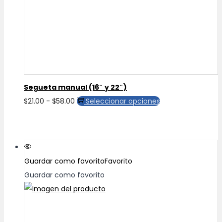
pueden
elegir
en
la
página
de
Segueta manual (16″ y 22″)
producto
Rango
Este
$
21.00
-
$
58.00
Seleccionar opciones
de
producto
precios:
tiene
desde
múltiples
$21.00
variantes.
Guardar como favorito
Favorito
hasta
Las
Guardar como favorito
$58.00
opciones
se
pueden