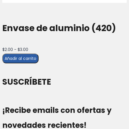
en
la
página
Envase de aluminio (420)
de
producto
Rango
$
2.00
-
$
3.00
de
Añadir al carrito
precios:
desde
SUSCRÍBETE
$2.00
hasta
$3.00
¡Recibe emails con ofertas y
novedades recientes!