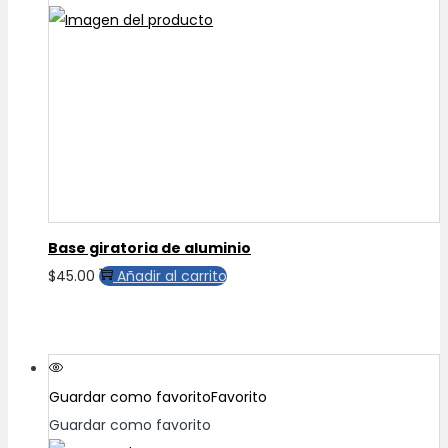
Las
opciones
se
pueden
elegir
en
la
página
de
Base giratoria de aluminio
producto
$
45.00
Añadir al carrito
Guardar como favorito
Favorito
Guardar como favorito