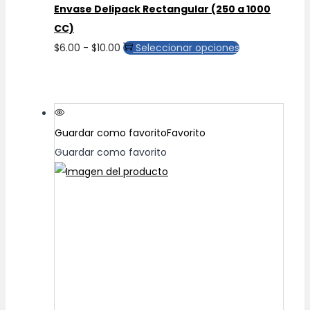
Envase Delipack Rectangular (250 a 1000
producto
CC)
Rango
Este
$
6.00
-
$
10.00
Seleccionar opciones
de
producto
precios:
tiene
desde
múltiples
$6.00
variantes.
Guardar como favorito
Favorito
hasta
Las
Guardar como favorito
$10.00
opciones
se
pueden
elegir
en
la
página
de