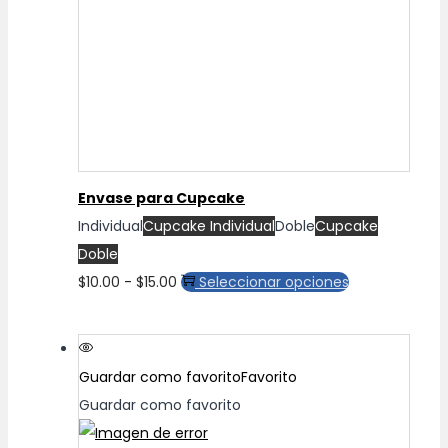
pueden
elegir
en
la
página
de
producto
Envase para Cupcake
Individual
Cupcake Individual
Doble
Cupcake
Doble
Rango
Este
$
10.00
-
$
15.00
Seleccionar opciones
de
producto
precios:
tiene
desde
múltiples
Guardar como favorito
Favorito
$10.00
variantes.
Guardar como favorito
hasta
Las