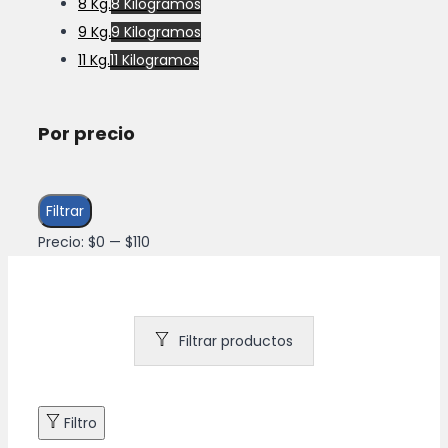
8 Kg.
8 Kilogramos
9 Kg.
9 Kilogramos
11 Kg.
11 Kilogramos
Por precio
Precio
Precio
Filtrar
mínimo
máximo
Precio:
$0
—
$110
Filtrar productos
Filtro