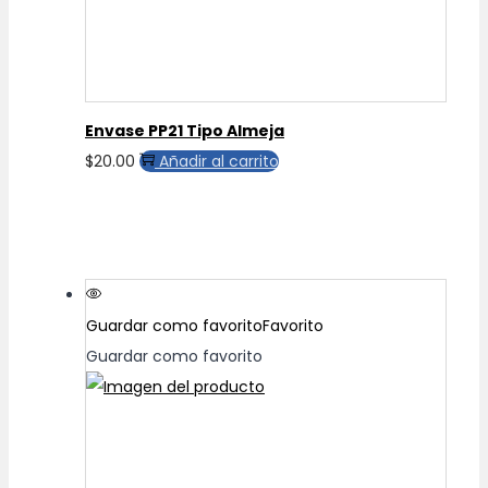
en
la
página
de
Envase PP21 Tipo Almeja
producto
$
20.00
Añadir al carrito
Guardar como favorito
Favorito
Guardar como favorito