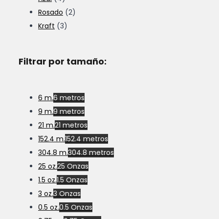
Rosado
(2)
Kraft
(3)
Filtrar por tamaño:
6 m.
6 metros
9 m.
9 metros
21 m.
21 metros
152.4 m.
152.4 metros
304.8 m.
304.8 metros
25 oz.
25 Onzas
1.5 oz.
1.5 Onzas
3 oz.
3 Onzas
0.5 oz.
0.5 Onzas