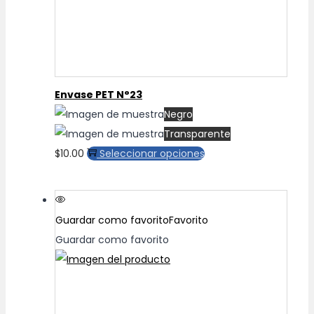
Envase PET N°23
Negro
Transparente
Este
$
10.00
Seleccionar opciones
producto
tiene
múltiples
Guardar como favorito
Favorito
variantes.
Guardar como favorito
Las
opciones
se
pueden