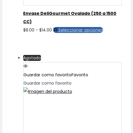
página
de
Envase DeliGourmet Ovalado (250 a 1500
producto
CC)
Rango
Este
$
8.00
-
$
14.00
Seleccionar opciones
de
producto
precios:
tiene
desde
múltiples
Agotado
$8.00
variantes.
hasta
Las
Guardar como favorito
Favorito
$14.00
opciones
Guardar como favorito
se
pueden
elegir
en
la
página