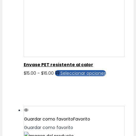
$15.00
opciones
se
pueden
elegir
en
la
página
de
Envase PET resistente al calor
producto
Rango
Este
$
15.00
-
$
16.00
Seleccionar opciones
de
producto
precios:
tiene
desde
múltiples
$15.00
variantes.
hasta
Las
Guardar como favorito
Favorito
$16.00
opciones
Guardar como favorito
se