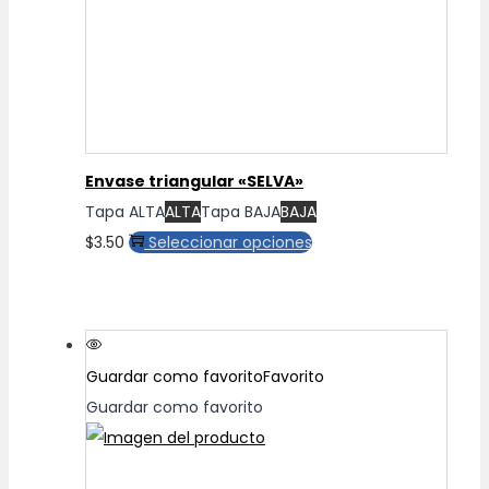
elegir
en
la
página
de
producto
Envase triangular «SELVA»
Tapa ALTA
ALTA
Tapa BAJA
BAJA
Este
$
3.50
Seleccionar opciones
producto
tiene
múltiples
variantes.
Guardar como favorito
Favorito
Las
Guardar como favorito
opciones
se
pueden