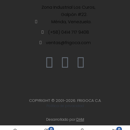
Zona Industrial Los Curos,
Galpón #22.
Mérida, Venezuela.
(+58) 0414 717 9408
ventas@frigoca.com
COPYRIGHT © 2001-2026. FRIGOCA C.A.
Política de privacidad
Desarrollado por
DHM
0
0