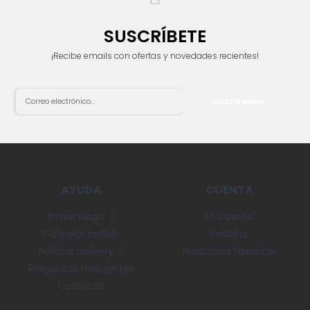
SUSCRÍBETE
¡Recibe emails con ofertas y novedades recientes!
SUSCRIBIRME
AYUDA
CUENTA
Enviar pago
Mi cuenta
Cancelar pedido
Pedidos
Política delivery
Productos favoritos
Preguntas frecuentes
Contacto