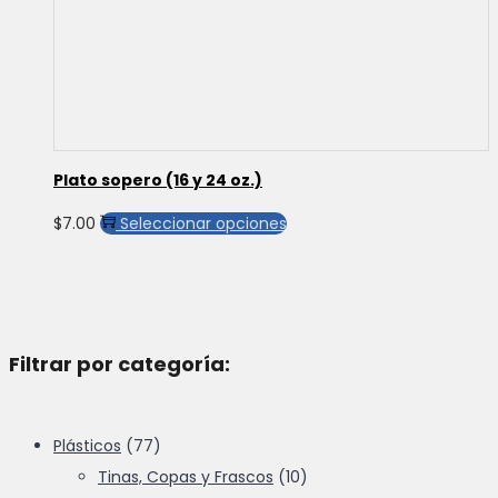
Plato sopero (16 y 24 oz.)
Este
$
7.00
Seleccionar opciones
producto
tiene
múltiples
variantes.
Filtrar por categoría:
Las
opciones
se
Plásticos
(77)
pueden
Tinas, Copas y Frascos
(10)