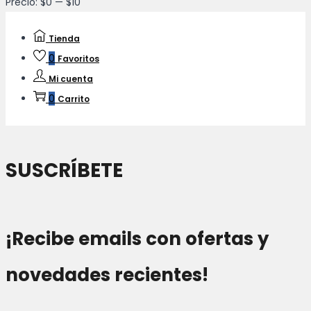
Precio:
$0
—
$10
Tienda
0
Favoritos
Mi cuenta
0
Carrito
SUSCRÍBETE
¡Recibe emails con ofertas y
novedades recientes!