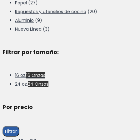
Papel
(27)
Repuestos y utensilios de cocina
(20)
Aluminio
(9)
Nueva Línea
(3)
Filtrar por tamaño:
16 oz.
16 Onzas
24 oz.
24 Onzas
Por precio
Precio
Precio
Filtrar
mínimo
máximo