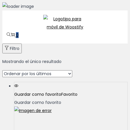
Saltar
Saltar
a
al
la
contenido
0
navegación
Filtro
Mostrando el único resultado
Guardar como favorito
Favorito
Guardar como favorito