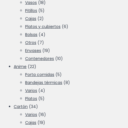
elegir
Vasos
(18)
en
Pitillos
(5)
la
Cajas
(2)
página
Platos y cubiertos
(6)
de
Bolsas
(4)
producto
Otros
(7)
Envases
(19)
Contenedores
(10)
Anime
(22)
Porta comidas
(5)
Bandejas térmicas
(8)
Varios
(4)
Platos
(5)
Cartón
(34)
Varios
(16)
Cajas
(19)