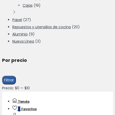
Cajas
(19)
Papel
(27)
Repuestos y utensilios de cocina
(20)
Aluminio
(9)
Nueva Línea
(3)
Por precio
Precio
Precio
Filtrar
mínimo
máximo
Precio:
$0
—
$10
Tienda
0
Favoritos