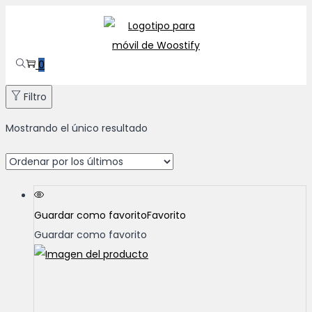
Saltar
Saltar
a
al
la
contenido
0
navegación
Filtro
Mostrando el único resultado
Guardar como favorito
Favorito
Guardar como favorito