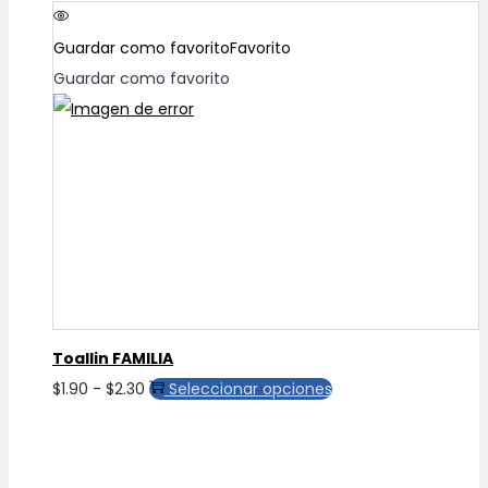
Guardar como favorito
Favorito
Guardar como favorito
Toallin FAMILIA
Rango
Este
$
1.90
-
$
2.30
Seleccionar opciones
de
producto
precios:
tiene
desde
múltiples