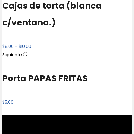
Cajas de torta (blanca
c/ventana.)
Rango
$
8.00
-
$
10.00
de
Siguiente
precios:
desde
Porta PAPAS FRITAS
$8.00
hasta
$10.00
$
5.00