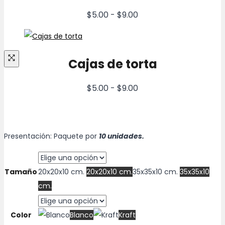
Rango
$
5.00
-
$
9.00
de
precios:
desde
Cajas de torta
$5.00
hasta
Rango
$
5.00
-
$
9.00
$9.00
de
precios:
desde
Presentación: Paquete por
10 unidades.
$5.00
hasta
$9.00
Tamaño
20x20x10 cm.
20x20x10 cm.
35x35x10 cm.
35x35x10
cm.
Color
Blanco
Kraft