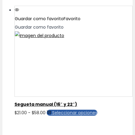
tiene
múltiples
Guardar como favorito
Favorito
variantes.
Guardar como favorito
Las
opciones
se
pueden
elegir
en
la
página
de
Segueta manual (16″ y 22″)
producto
Rango
Este
$
21.00
-
$
58.00
Seleccionar opciones
de
producto
precios:
tiene