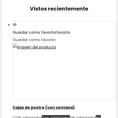
$1.90
variantes.
Vistos recientemente
hasta
Las
$2.30
opciones
se
Guardar como favorito
Favorito
pueden
Guardar como favorito
elegir
en
la
página
de
producto
Cajas de postre (con ventana)
CON adaptador
Con adaptador
SIN adaptador
Sin