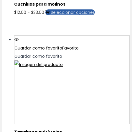
Cuchillas para molinos
Rango
Este
$
12.00
-
$
33.00
Seleccionar opciones
de
producto
precios:
tiene
desde
múltiples
$12.00
variantes.
Guardar como favorito
Favorito
hasta
Las
Guardar como favorito
$33.00
opciones
se
pueden
elegir
en
la
página
de
producto
Tapaboca quirúrgico