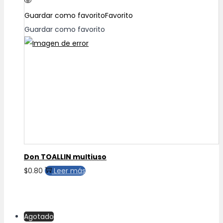
hasta
Las
Guardar como favorito
Favorito
$2.20
opciones
Guardar como favorito
se
pueden
elegir
en
la
página
de
producto
Don TOALLIN multiuso
$
0.80
Leer más
Agotado