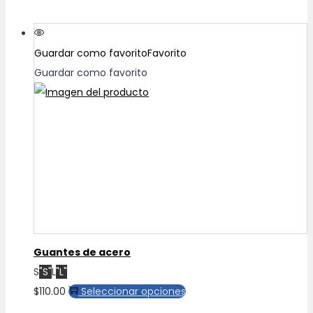
Guardar como favorito
Favorito
Guardar como favorito
Guantes de acero
S
"S"
L
"L"
Este
$
110.00
Seleccionar opciones
producto