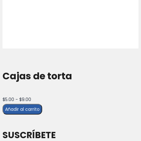
Cajas de torta
Rango
$
5.00
-
$
9.00
de
Añadir al carrito
precios:
desde
SUSCRÍBETE
$5.00