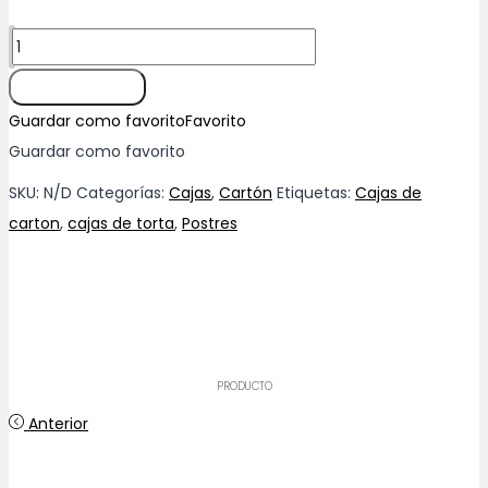
Cajas
de
Añadir al carrito
torta
Guardar como favorito
Favorito
cantidad
Guardar como favorito
SKU:
N/D
Categorías:
Cajas
,
Cartón
Etiquetas:
Cajas de
carton
,
cajas de torta
,
Postres
PRODUCTO
Anterior