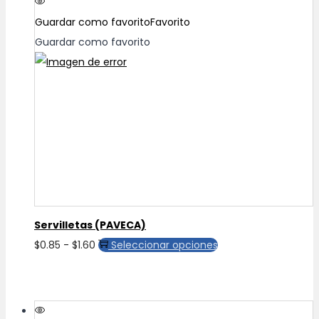
hasta
Las
Guardar como favorito
Favorito
$40.00
opciones
Guardar como favorito
se
pueden
elegir
en
la
página
de
producto
Servilletas (PAVECA)
Rango
Este
$
0.85
-
$
1.60
Seleccionar opciones
de
producto
precios:
tiene
desde
múltiples