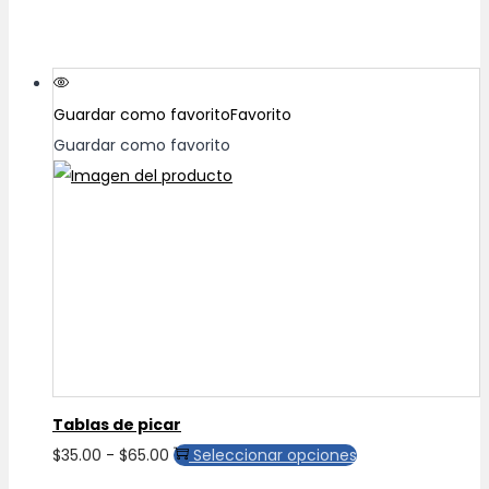
Guardar como favorito
Favorito
Guardar como favorito
Tablas de picar
Rango
Este
$
35.00
-
$
65.00
Seleccionar opciones
de
producto