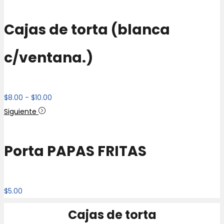
hasta
$9.00
Cajas de torta (blanca
c/ventana.)
Rango
$
8.00
-
$
10.00
de
Siguiente
precios:
desde
Porta PAPAS FRITAS
$8.00
hasta
$10.00
$
5.00
Cajas de torta