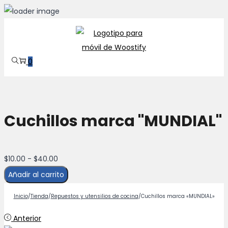
Saltar
Saltar
a
al
la
contenido
0
navegación
Cuchillos marca "MUNDIAL"
Rango
$
10.00
-
$
40.00
de
Añadir al carrito
precios:
Inicio
/
Tienda
/
Repuestos y utensilios de cocina
/
Cuchillos marca «MUNDIAL»
desde
$10.00
Anterior