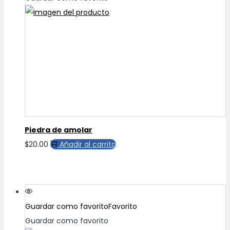
$65.00
opciones
se
pueden
elegir
en
la
página
de
producto
Piedra de amolar
$
20.00
Añadir al carrito
Guardar como favorito
Favorito
Guardar como favorito