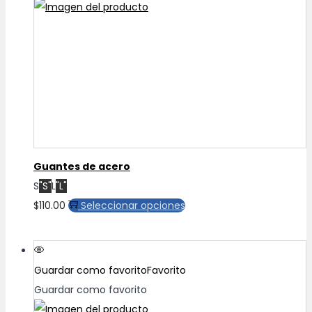
Guantes de acero
S
"S"
L
"L"
Este
$
110.00
Seleccionar opciones
producto
tiene
múltiples
Guardar como favorito
Favorito
variantes.
Guardar como favorito
Las