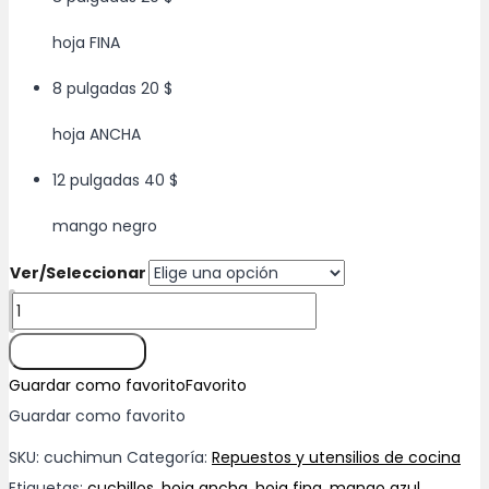
hoja FINA
8 pulgadas
20 $
hoja ANCHA
12 pulgadas
40 $
mango negro
Ver/Seleccionar
Cuchillos
marca
Añadir al carrito
"MUNDIAL"
Guardar como favorito
Favorito
cantidad
Guardar como favorito
SKU:
cuchimun
Categoría:
Repuestos y utensilios de cocina
Etiquetas:
cuchillos
,
hoja ancha
,
hoja fina
,
mango azul
,