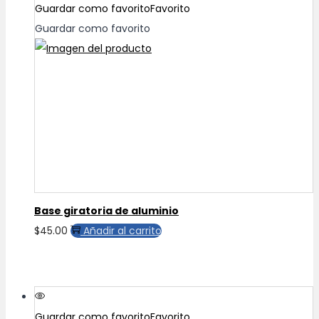
múltiples
Guardar como favorito
Favorito
variantes.
Guardar como favorito
Las
opciones
se
pueden
elegir
en
la
página
de
Base giratoria de aluminio
producto
$
45.00
Añadir al carrito
Guardar como favorito
Favorito