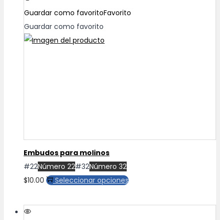
Guardar como favorito
Favorito
Guardar como favorito
Embudos para molinos
#22
Número 22
#32
Número 32
Este
$
10.00
Seleccionar opciones
producto
tiene