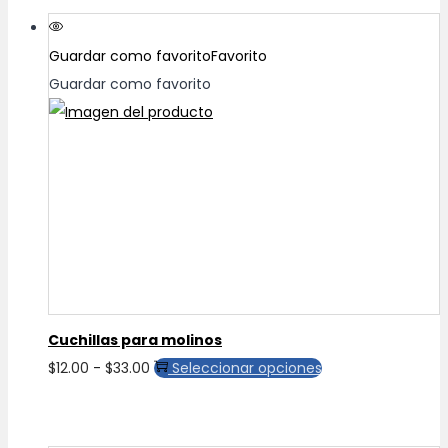
Guardar como favorito
Favorito
Guardar como favorito
Cuchillas para molinos
Rango
Este
$
12.00
-
$
33.00
Seleccionar opciones
de
producto
precios:
tiene