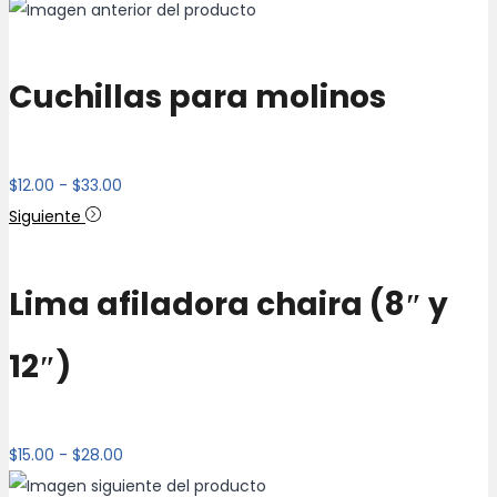
hasta
$40.00
Cuchillas para molinos
Rango
$
12.00
-
$
33.00
de
Siguiente
precios:
desde
Lima afiladora chaira (8″ y
$12.00
hasta
12″)
$33.00
Rango
$
15.00
-
$
28.00
de