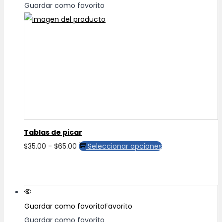
Guardar como favorito
Tablas de picar
Rango
Este
$
35.00
-
$
65.00
Seleccionar opciones
de
producto
precios:
tiene
desde
múltiples
$35.00
variantes.
Guardar como favorito
Favorito
hasta
Las
Guardar como favorito