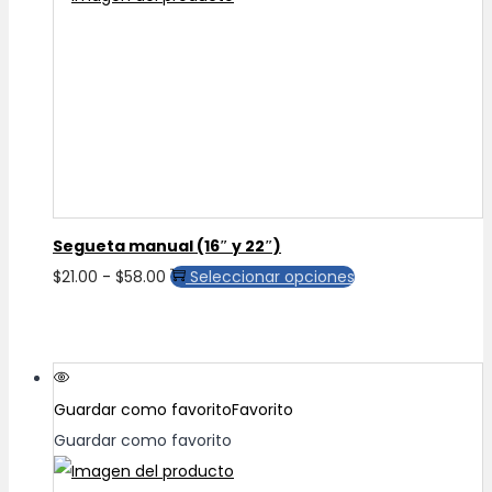
opciones
se
pueden
elegir
en
la
página
de
Segueta manual (16″ y 22″)
producto
Rango
Este
$
21.00
-
$
58.00
Seleccionar opciones
de
producto
precios:
tiene
desde
múltiples
$21.00
variantes.
Guardar como favorito
Favorito
hasta
Las
Guardar como favorito
$58.00
opciones
se