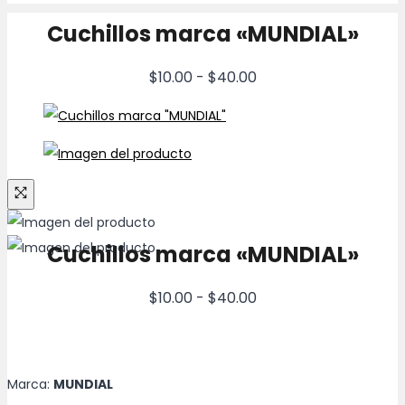
precios:
Cuchillos marca «MUNDIAL»
desde
$15.00
Rango
$
10.00
-
$
40.00
hasta
de
$28.00
precios:
desde
$10.00
hasta
$40.00
Cuchillos marca «MUNDIAL»
Rango
$
10.00
-
$
40.00
de
precios:
desde
Marca:
MUNDIAL
$10.00