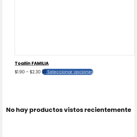
Toallin FAMILIA
Rango
Este
$
1.90
-
$
2.30
Seleccionar opciones
de
producto
precios:
tiene
desde
múltiples
$1.90
variantes.
No hay productos vistos recientemente
hasta
Las
$2.30
opciones
se