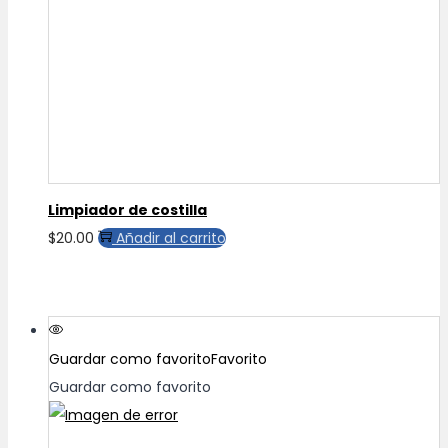
pueden
elegir
en
la
página
de
producto
Limpiador de costilla
$
20.00
Añadir al carrito
Guardar como favorito
Favorito
Guardar como favorito