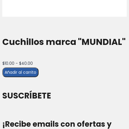
pueden
elegir
en
la
página
Cuchillos marca "MUNDIAL"
de
producto
Rango
$
10.00
-
$
40.00
de
Añadir al carrito
precios:
desde
SUSCRÍBETE
$10.00
hasta
$40.00
¡Recibe emails con ofertas y